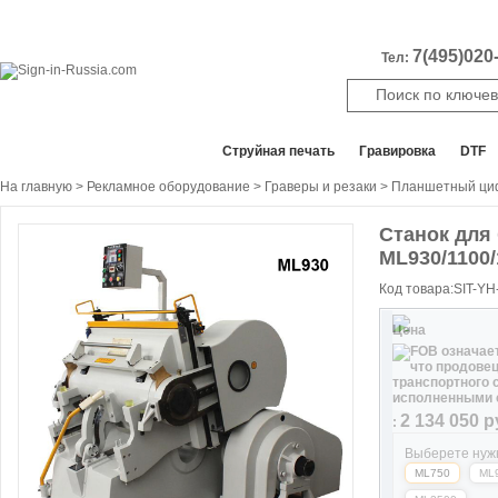
7(495)020-
Тел:
Все отделы продаж
Cтруйная печать
Гравировка
DTF
На главную
>
Рекламное оборудование
>
Граверы и резаки
>
Планшетный ци
Станок для
ML930/1100/
Код товара:SIT-Y
Цена
2 134 050
р
:
Выберете нуж
ML750
ML