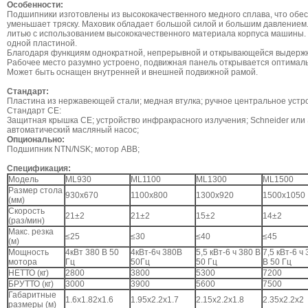
Особенности:
Подшипники изготовлены из высококачественного медного сплава, что об
уменьшает тряску. Маховик обладает большой силой и большим давлением
литью с использованием высококачественного материала корпуса машины.
одной пластиной.
Благодаря функциям однократной, непрерывной и открывающейся выдержк
Рабочее место разумно устроено, подвижная панель открывается оптимал
Может быть оснащен внутренней и внешней подвижной рамой.
Стандарт:
Пластина из нержавеющей стали; медная втулка; ручное центральное устро
Стандарт CE:
Защитная крышка CE; устройство инфракрасного излучения; Schneider или S
автоматический масляный насос;
Опционально:
Подшипник NTN/NSK; мотор ABB;
Спецификация:
Модель
ML930
ML1100
ML1300
ML1500
Размер стола
930x670
1100x800
1300x920
1500x1050
(мм)
Скорость
21±2
21±2
15±2
14±2
(раз/мин)
Макс. резка
≤25
≤30
≤40
≤45
(м)
Мощность
4кВт 380 В 50
4кВт-6ч 380В
5,5 кВт-6 ч 380 В
7,5 кВт-6 ч
мотора
Гц
50Гц
50 Гц
В 50 Гц
НЕТТО (кг)
2800
3800
5300
7200
БРУТТО (кг)
3000
3900
5600
7500
Габаритные
1.6x1.82x1.6
1.95x2.2x1.7
2.15x2.2x1.8
2.35x2.2x2
размеры (м)