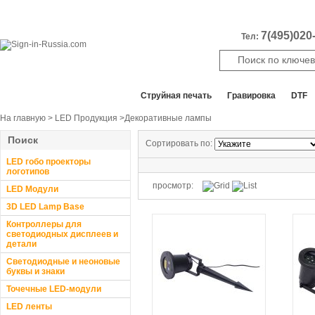
7(495)020-
Тел:
Все отделы продаж
Cтруйная печать
Гравировка
DTF
На главную
>
LED Продукция
>Декоративные лампы
Поиск
Сортировать по:
LED гобо проекторы
логотипов
просмотр:
LED Модули
3D LED Lamp Base
Контроллеры для
светодиодных дисплеев и
детали
Светодиодные и неоновые
буквы и знаки
Точечные LED-модули
LED ленты