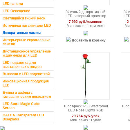
LED панели
LED Освещение
Уличный декоративный
Ул
LED лазерный проектор
LED
Светящийся гибкий неон
красного и зеленого света
(св
7 992 руб./комплект
2
Источники питания для LED
Мин. заказ : 1 комплект
Мин
Декоративные лампы
Интерьерные скроллерные
Добавить в корзину
панели
Дистанционное управление
и диммеры для LED
LED подсветка для
выставочных стендов
Вывески с LED подсветкой
Инновационная продукция
LED
Буквы и цифры с
гальваническим покрытием
LED Store Magic Cube
10pcs/pack IP68 Waterproof
10pc
Screen
LED Rose Lights RGB
CALCA Transparent LCD
29 764 руб./упак.
Disaplays
Мин. заказ : 1 упак.
М