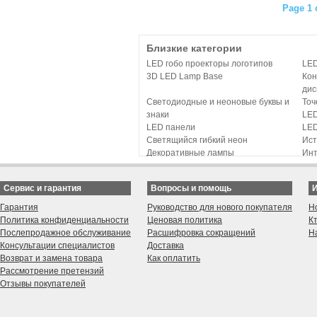
Page 1 
Близкие категории
LED гобо проекторы логотипов
LE
3D LED Lamp Base
Кон
дис
Светодиодные и неоновые буквы и
Точ
знаки
LED
LED панели
LE
Светящийся гибкий неон
Ист
Декоративные лампы
Инт
Дистанционное управление и
LED
диммеры для LED
сте
Сервис и гарантия
Вопросы и помощь
Вывески с LED подсветкой
Инн
Буквы и цифры с гальваническим
LED
Гарантия
Руководство для нового покупателя
Н
покрытием
CAL
Политика конфиденциальности
Ценовая политика
К
Послепродажное обслуживание
Расшифровка сокращений
Н
Консультации специалистов
Доставка
Возврат и замена товара
Как оплатить
Рассмотрение претензий
Отзывы покупателей