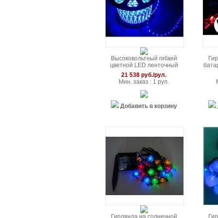
Высоковольтный гибкий
Гир
цветной LED ленточный
бата
модуль (переменное
в
21 538 руб./рул.
напряжение 110В/220В; 18
Мин. заказ : 1 рул.
LED/м; 100м/катушка/уп.)
Добавить в корзину
Гирлянда на солнечной
Гир