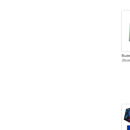
Выве
(Выв