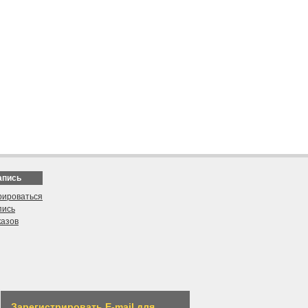
апись
рироваться
пись
казов
Зарегистрировать E-mail для