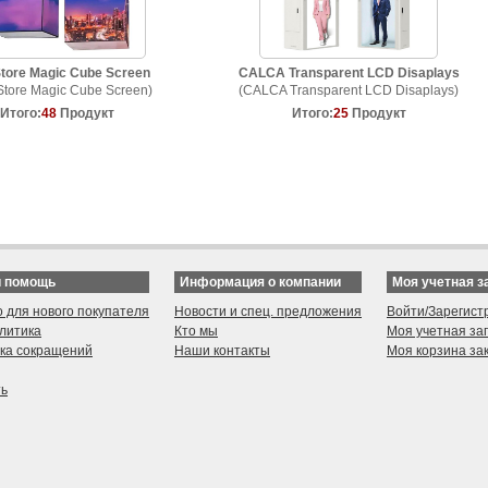
tore Magic Cube Screen
CALCA Transparent LCD Disaplays
Store Magic Cube Screen)
(CALCA Transparent LCD Disaplays)
Итого:
48
Продукт
Итого:
25
Продукт
и помощь
Информация о компании
Моя учетная з
о для нового покупателя
Новости и спец. предложения
Войти/Зарегист
литика
Кто мы
Моя учетная за
ка сокращений
Наши контакты
Моя корзина за
ть