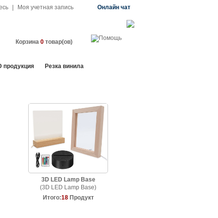
есь
|
Моя учетная запись
Онлайн чат
Корзина
0
товар(ов)
D продукция
Резка винила
3D LED Lamp Base
(3D LED Lamp Base)
Итого:
18
Продукт