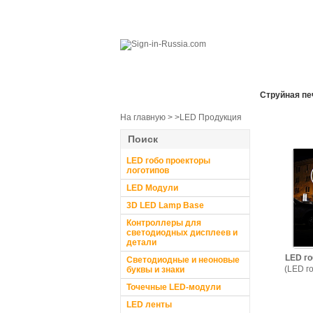
Все отделы продаж
Cтруйная пе
На главную
>
>LED Продукция
Поиск
LED гобо проекторы
логотипов
LED Модули
3D LED Lamp Base
Контроллеры для
светодиодных дисплеев и
детали
LED го
Светодиодные и неоновые
(LED г
буквы и знаки
Точечные LED-модули
LED ленты