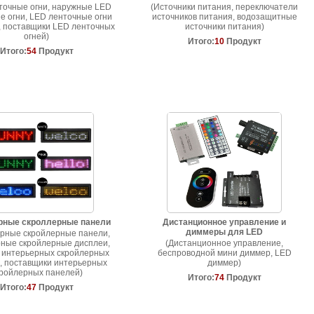
точные огни, наружные LED
(Источники питания, переключатели
е огни, LED ленточные огни
источников питания, водозащитные
 поставщики LED ленточных
источники питания)
огней)
Итого:
10
Продукт
Итого:
54
Продукт
рные скроллерные панели
Дистанционное управление и
диммеры для LED
рные скройлерные панели,
ные скройлерные дисплеи,
(Дистанционное управление,
 интерьерных скройлерных
беспроводной мини диммер, LED
, поставщики интерьерных
диммер)
ройлерных панелей)
Итого:
74
Продукт
Итого:
47
Продукт