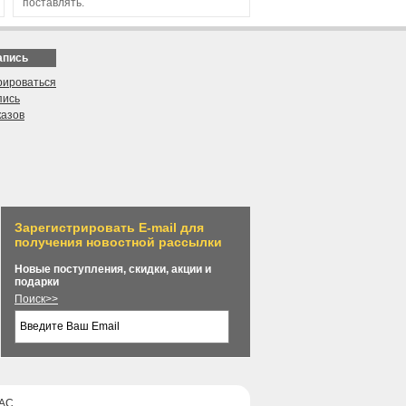
поставлять.
апись
рироваться
пись
казов
Зарегистрировать E-mail для
получения новостной рассылки
Новые поступления, скидки, акции и
подарки
Поиск>>