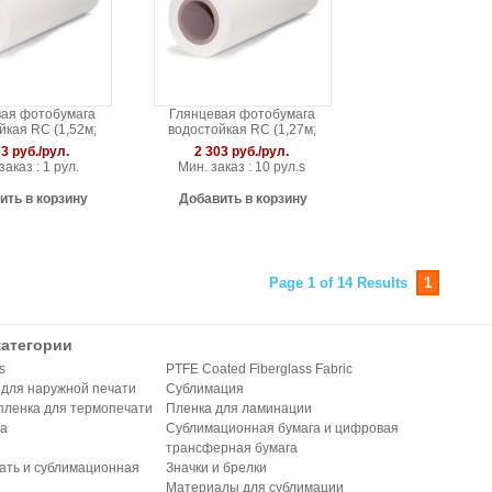
вая фотобумага
Глянцевая фотобумага
йкая RC (1,52м;
водостойкая RC (1,27м;
30г/кв.м)
230г/кв.м)
3 руб./рул.
2 303 руб./рул.
заказ : 1 рул.
Мин. заказ : 10 рул.s
ить в корзину
Добавить в корзину
Page 1 of 14 Results
1
категории
s
PTFE Coated Fiberglass Fabric
для наружной печати
Сублимация
пленка для термопечати
Пленка для ламинации
ла
Сублимационная бумага и цифровая
трансферная бумага
ать и сублимационная
Значки и брелки
Материалы для сублимации