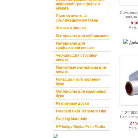
цифровая трансферная
бумага
Самоклея
Прямая печать и
пленка 
сублимационная ткань
белый
9 16
Мин. 
Значки и брелки
Материалы для сублимации
Доба
Материалы для
трафаретной печати
Чернила для струйной
печати
Магнитные материалы для
печати
Лента для изготовления
букв
Материалы для канальных
букв
Рекламные доски
Plastisol Heat Transfers Film
1.2*1000
Laminating
Packing Materials
27 5
HP Indigo Digital Print Media
Мин. 