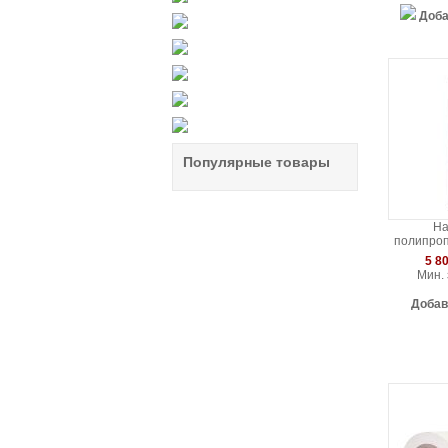
Доба
Популярные товары
На
полипроп
эколог
5 80
(0,914x5
Мин. 
Добав