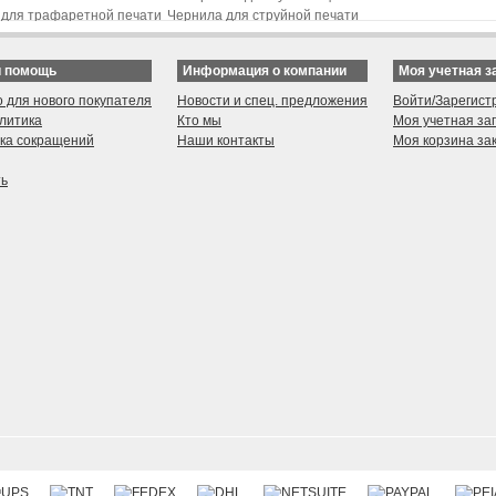
для трафаретной печати
Чернила для струйной печати
материалы для печати
Лента для изготовления букв
для канальных букв
Рекламные доски
и помощь
Информация о компании
Моя учетная з
at Transfers Film
Packing Materials
gital Print Media
о для нового покупателя
Новости и спец. предложения
Войти/Зарегист
литика
Кто мы
Моя учетная за
ка сокращений
Наши контакты
Моя корзина за
ть