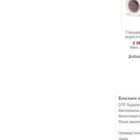
Глянце
водосто
2
2 30
Мин. 
Добав
Близкие 
DTF Supplie
Материалы 
Виниловая 
Резка вини
Прямая печ
ткань