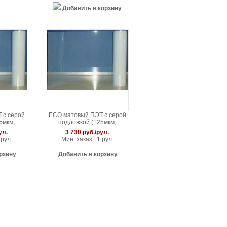
Добавить в корзину
 с серой
ECO матовый ПЭТ с серой
5мкм;
подложкой (125мкм;
0,914*30м)
ул.
3 730 руб./рул.
 рул.
Мин. заказ : 1 рул.
рзину
Добавить в корзину