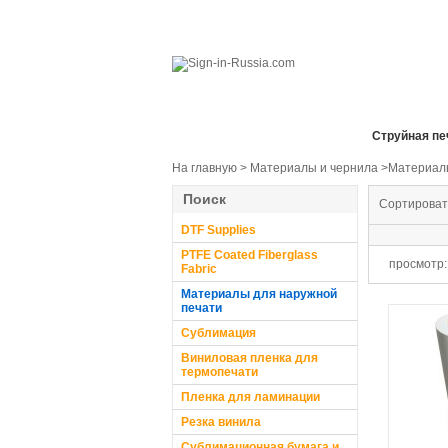
Все отделы продаж
Cтруйная пе
На главную
>
Материалы и чернила
>Материалы
Поиск
Сортироват
DTF Supplies
PTFE Coated Fiberglass
просмотр:
Fabric
Материалы для наружной
печати
Сублимация
Виниловая пленка для
термопечати
Пленка для ламинации
Резка винила
Сублимационная бумага и