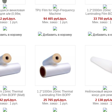
щаяся виниловая
TPU Film for High-Frequency
1.2*2000m 20mic
для а/м (0,98м,
Machine
Laminating Film BO
 клей) / 1 год
2 руб./рул.
94 465 руб./рул.
33 750 руб./
гарантии
заказ : 1 рул.
Мин. заказ : 1 рул.
Мин. заказ : 1
вить в корзину
Добавить в корзину
Добавить в 
m 23mic Thermal
1.2*1000m 20mic Thermal
Нейлоновый верхн
 Film BOPP (Matt)
Laminating Film BOPP
конус для ре
(Glossy)
бумажных тр
42 руб./рул.
25 765 руб./рул.
2 138 руб./
заказ : 1 рул.
Мин. заказ : 1 рул.
Мин. заказ : 1