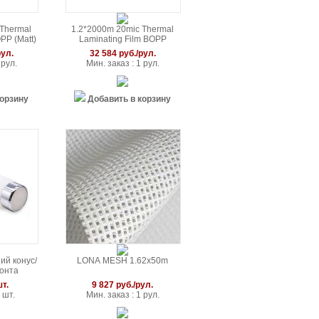
 Thermal
1.2*2000m 20mic Thermal
PP (Matt)
Laminating Film BOPP
(Glossy )
рул.
32 584 руб./рул.
 рул.
Мин. заказ : 1 рул.
корзину
Добавить в корзину
ий конус/
LONA MESH 1.62x50m
монта
убок
шт.
9 827 руб./рул.
 шт.
Мин. заказ : 1 рул.