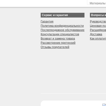
Материалы 
Магнитные 
Материалы 
Сервис и гарантия
Вопросы 
Plastisol He
HP Indigo Di
Гарантия
Руководств
Политика конфиденциальности
Ценовая по
Послепродажное обслуживание
Расшифров
Консультации специалистов
Доставка
Возврат и замена товара
Как оплати
Рассмотрение претензий
Отзывы покупателей