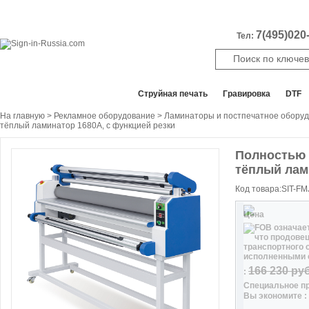
7(495)020-
Тел:
Все отделы продаж
Cтруйная печать
Гравировка
DTF
На главную
>
Рекламное оборудование
>
Ламинаторы и постпечатное обору
тёплый ламинатор 1680А, с функцией резки
Полностью 
Скидка
тёплый лам
2
%
Код товара:SIT-FM
Цена
166 230
руб
:
Специальное п
Вы экономите :