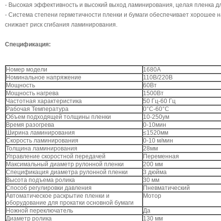
- Высокая эффективность и высокий выход ламинирования, целая пленка дл
- Система степени герметичности пленки и бумаги обеспечивает хорошее 
снижает риск сгибания ламинирования.
Спецификация:
Номер модели
1680A
Номинальное напряжение
110В/220В
Мощность
60Вт
Мощность нагрева
1500Вт
Частотная характеристика
50 Гц-60 Гц
Рабочая Температура
0°C-60°C
Объем подходящей толщины пленки
10-250ум
Время разогрева
0-10мин
Ширина ламинирования
≤1520мм
Скорость ламинирования
0-10 м/мин
Толщина ламинирования
28мм
Управление скоростной передачей
Переменная
Максимальный диаметр рулонной пленки
200 мм
Спецификация диаметра рулонной пленки
3 дюйма
Высота подъема ролика
30 мм
Способ регулировки давления
Пневматический
Автоматическое раскрытие пленки и
Мотор
оборудование для прокатки основной бумаги
Ножной переключатель
Да
Диаметр ролика
130 мм