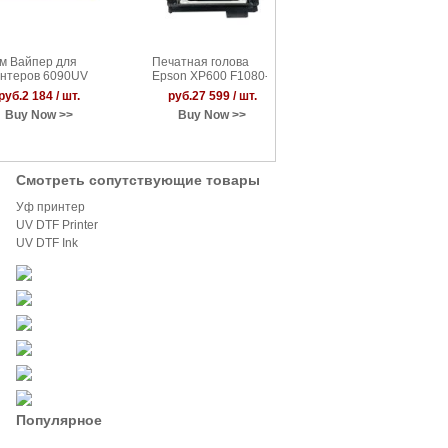
м Вайпер для
Печатная голова
УФ Печатная голова
нтеров 6090UV
Epson XP600 F1080-
Epson I3200-U1
A1 (сольвент)
руб.2 184 / шт.
руб.27 599 / шт.
руб.120 479 / шт.
Buy Now >>
Buy Now >>
Buy Now >>
Смотреть сопутствующие товары
Уф принтер
UV DTF Printer
UV DTF Ink
Популярное