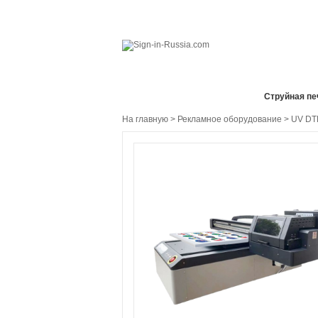
Все отделы продаж
Cтруйная пе
На главную
>
Рекламное оборудование
>
UV DTF