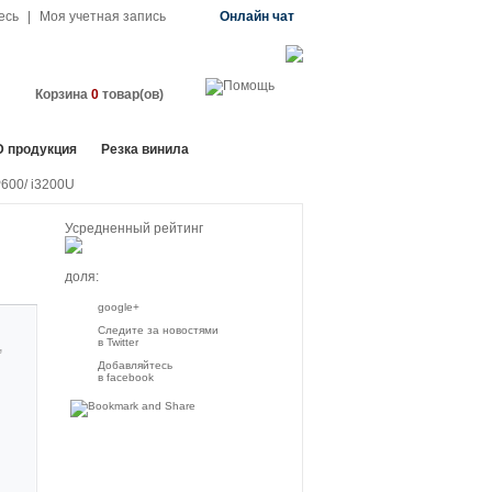
есь
|
Моя учетная запись
Онлайн чат
Корзина
0
товар(ов)
D продукция
Резка винила
600/ i3200U
Усредненный рейтинг
доля:
google+
Следите за новостями
в Twitter
Добавляйтесь
в facebook