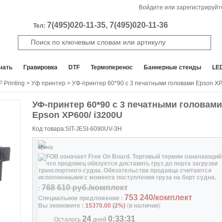
Войдите или зарегистрируйт
7(495)020-11-35, 7(495)020-11-36
Тел:
чать
Гравировка
DTF
Термоперенос
Баннерные стенды
LE
 Printing
>
Уф принтер
> УФ-принтер 60*90 с 3 печатными головами Epson XP
УФ-принтер 60*90 с 3 печатными головами
Скидка
Epson XP600/ i3200U
2
%
Код товара:SIT-JESI-6090UV-3H
Цена
768 610
руб./комплект
:
753 240
/комплект
Специальное предложение :
Вы экономите :
15370.00
(
2
%)
(
в наличии
)
24
0
:
33
:
30
Осталось
дней