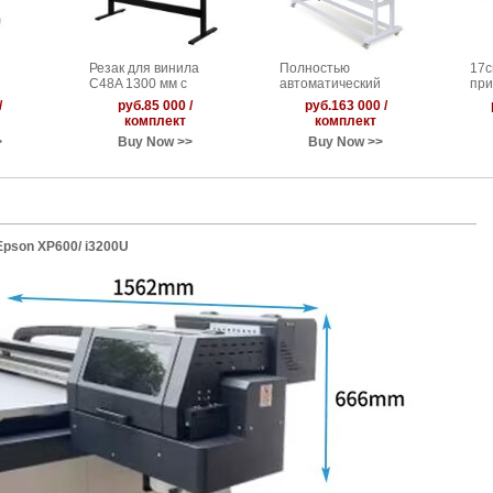
Резак для винила
Полностью
17с
C48A 1300 мм с
автоматический
при
ячей
функцией полной
пневматический
/
руб.85 000 /
руб.163 000 /
автоматической
тёплый ламинатор
комплект
комплект
контурной резки
1680А, с функцией
>
Buy Now >>
Buy Now >>
резки
Epson XP600/ i3200U