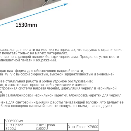
ьзовался для печати на жестких материалах, что нарушало ограничение,
 печатать только на мягких материалах.
ение печатающей головки белыми чернилами. Преодолев узкое место
олноцветной печати изображений.
щая платформа для обеспечения плоской печати;
m+W+V с высокой скоростью, высокой эффективностью и экономией
олее стабильная работа и более удобное обслуживание;
я, высокоточная, простая в обслуживании и замене;
встроенная система нагрева чернил, циркуляция чернил в чернильной
а;
ция самоблокировки чернильной каретки, блокировка каретки для чернил,
ачена для световой индикации работы печатающей головки, что делает ее
алка оснащена системой очистки воздуха от пыли, влаги и других
600*900мм
3 шт Epson
3 шт Epson
3 шт Epson XP600
i3200U
i1600U