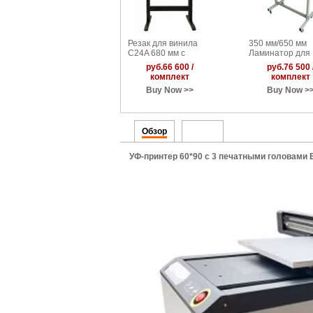
Резак для винила
350 мм/650 мм
C24A 680 мм с
Ламинатор для
функцией полной
холодной и гор
руб.66 600 /
руб.76 500 
автоматической
двусторонней
комплект
комплект
контурной резки
ламинации
Buy Now >>
Buy Now >
Обзор
Видео
УФ-принтер 60*90 с 3 печатными головами 