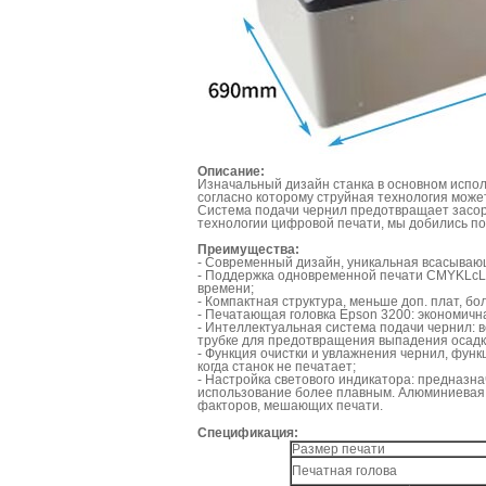
Описание:
Изначальный дизайн станка в основном испол
согласно которому струйная технология может
Система подачи чернил предотвращает засор
технологии цифровой печати, мы добились п
Преимущества:
- Современный дизайн, уникальная всасываю
- Поддержка одновременной печати CMYKLcL
времени;
- Компактная структура, меньше доп. плат, б
- Печатающая головка Epson 3200: экономична
- Интеллектуальная система подачи чернил: 
трубке для предотвращения выпадения осадк
- Функция очистки и увлажнения чернил, функ
когда станок не печатает;
- Настройка светового индикатора: предназн
использование более плавным. Алюминиевая б
факторов, мешающих печати.
Спецификация:
Размер печати
Печатная голова