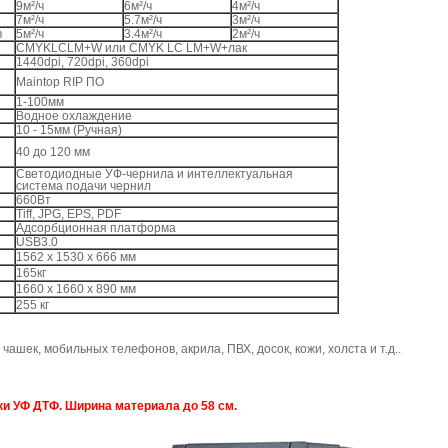
9м²/ч
6м²/ч
4м²/ч
7м²/ч
5.7м²/ч
3м²/ч
в
5м²/ч
3.4м²/ч
2м²/ч
CMYKLCLM+W или CMYK LC LM+W+лак
1440dpi, 720dpi, 360dpi
я
Maintop RIP ПО
1-100мм
Водное охлаждение
10 - 15мм (Ручная)
40 до 120 мм
Светодиодные УФ-чернила и интеллектуальная
система подачи чернил
660Вт
Tiff, JPG, EPS, PDF
Адсорбционная платформа
USB3.0
1562 х 1530 х 666 мм
165кг
1660 х 1660 х 890 мм
255 кг
 чашек, мобильных телефонов, акрила, ПВХ, досок, кожи, холста и т.д.
.
ки УФ ДТФ. Ширина материала до 58 см.