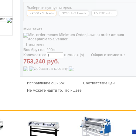
Выберете нужную модель
XP600 - 3 Heads
i3200U - 3 Heads
UV DTF roll up
Мин. заказ
:
1 комплект
Вес брутто :
200кг
Количество:
комплект(s)
Общая стоимость :
753,240
руб.
Исправление ошибок
Соответствие цен
Не можете найти то, что ищете
2%
2%
идка
Скидка