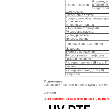
6 проходов
Скорость печати
8 проходов
12 проходо
Цвет печати
Разрешение печати
Программное обеспечение дл
управления
Толщина материала
УФ система охлаждения
Регулировка высоты
Цилиндрическое
приспособление
Чернила и система чернил
Мощность
Формат изображения
Фиксированная платформа
Режим интерфейса
Размеры принтера (Д х Ш х В)
Вес нетто
Размер упаковки (Д х Ш х В)
Общий вес
Применение
:
Для печати подарков, поделок, бумаги, стекла,
Детали:
Этот принтер так же может печатать наклей