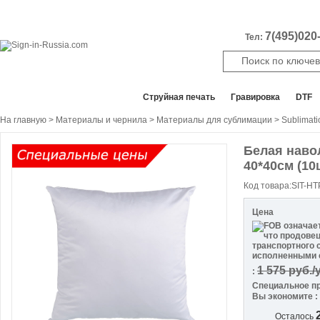
7(495)020-
Тел:
Все отделы продаж
Cтруйная печать
Гравировка
DTF
На главную
>
Материалы и чернила
>
Материалы для сублимации
>
Sublimati
Белая наво
Скидка
40*40см (10ш
70
%
Код товара:SIT-H
Цена
1 575
руб./
:
Специальное п
Вы экономите :
Осталось