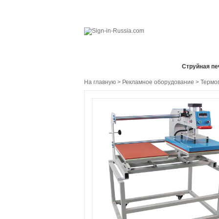
Все отделы продаж
Cтруйная пе
На главную
>
Рекламное оборудование
>
Термо