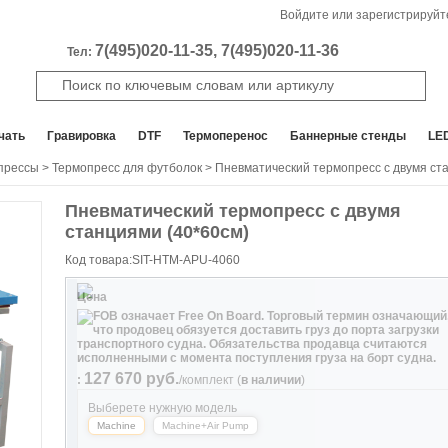
Войдите или зарегистрируйт
7(495)020-11-35, 7(495)020-11-36
Тел:
чать
Гравировка
DTF
Термоперенос
Баннерные стенды
LE
прессы
>
Термопресс для футболок
> Пневматический термопресс с двумя ст
Пневматический термопресс с двумя
станциями (40*60см)
Код товара:SIT-HTM-APU-4060
Цена
127 670
руб.
:
/комплект
(
в наличии
)
Выберете нужную модель
Machine
Machine+Air Pump