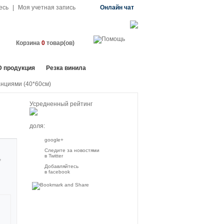
есь
|
Моя учетная запись
Онлайн чат
Корзина
0
товар(ов)
D продукция
Резка винила
анциями (40*60см)
Усредненный рейтинг
доля:
google+
Следите за новостями
в Twitter
Добавляйтесь
в facebook