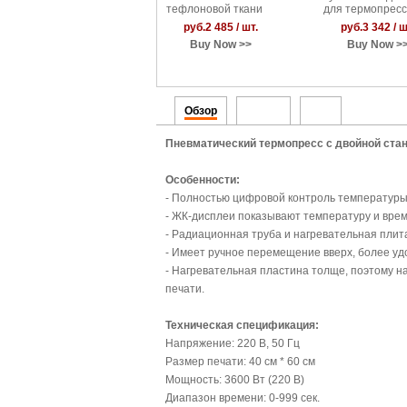
тефлоновой ткани
для термопрес
61x61 см для
40x60см
руб.2 485 / шт.
руб.3 342 / ш
термопресса 4060
Buy Now >>
Buy Now >
Обзор
Видео
PDF
Пневматический термопресс с двойной стан
Особенности:
- Полностью цифровой контроль температуры
- ЖК-дисплеи показывают температуру и врем
- Радиационная труба и нагревательная плит
- Имеет ручное перемещение вверх, более уд
- Нагревательная пластина толще, поэтому н
печати.
Техническая спецификация:
Напряжение: 220 В, 50 Гц
Размер печати: 40 см * 60 см
Мощность: 3600 Вт (220 В)
Диапазон времени: 0-999 сек.