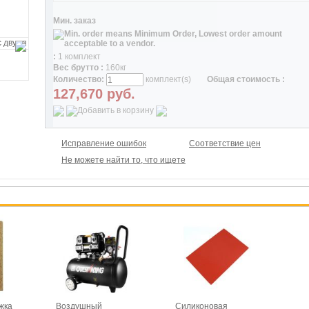
Мин. заказ
:
1 комплект
Вес брутто :
160кг
Количество:
комплект(s)
Общая стоимость :
127,670
руб.
Исправление ошибок
Соответствие цен
Не можете найти то, что ищете
жка
Воздушный
Силиконовая