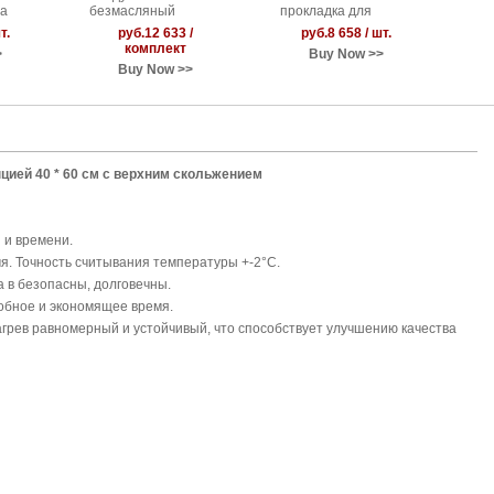
са
безмасляный
прокладка для
компрессор (30л)
термопресса
т.
руб.12 633 /
руб.8 658 / шт.
(40x60см)
комплект
>
Buy Now >>
Buy Now >>
цией 40 * 60 см с верхним скольжением
 и времени.
я. Точность считывания температуры +-2°C.
а в безопасны, долговечны.
обное и экономящее время.
агрев равномерный и устойчивый, что способствует улучшению качества