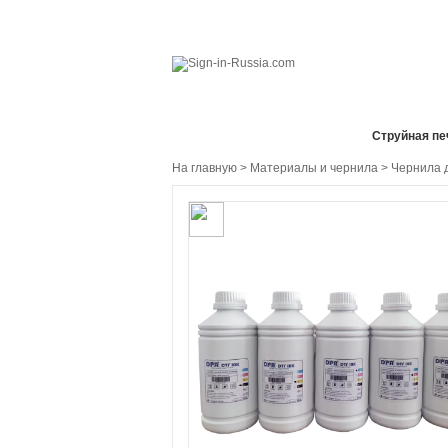
Все отделы продаж
Cтруйная пе
На главную
>
Материалы и чернила
>
Чернила 