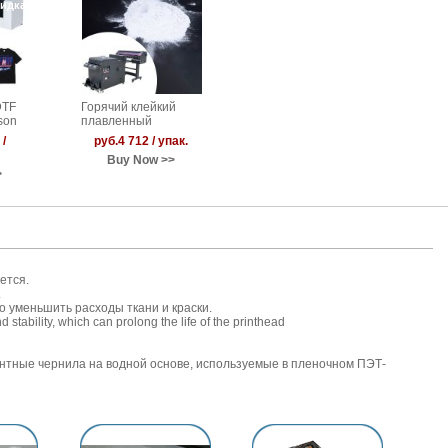
идка
DTF
Горячий клейкий
son
плавленный
ом и
порошок для
/
руб.4 712 / упак.
термопереносной
Buy Now >>
печати
>
ется.
.
о уменьшить расходы ткани и краски.
stability, which can prolong the life of the printhead
ентные чернила на водной основе, используемые в пленочном ПЭТ-