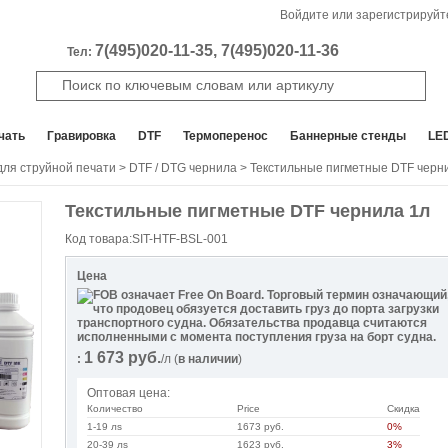
Войдите или зарегистрируйт
7(495)020-11-35, 7(495)020-11-36
Тел:
чать
Гравировка
DTF
Термоперенос
Баннерные стенды
LE
для струйной печати
>
DTF / DTG чернила
> Текстильные пигметные DTF черн
Текстильные пигметные DTF чернила 1л
Код товара:SIT-HTF-BSL-001
Цена
1 673
руб.
:
/л
(
в наличии
)
Оптовая цена:
Количество
Price
Скидка
1-19 лs
1673 руб.
0%
20-39 лs
1623 руб.
3%