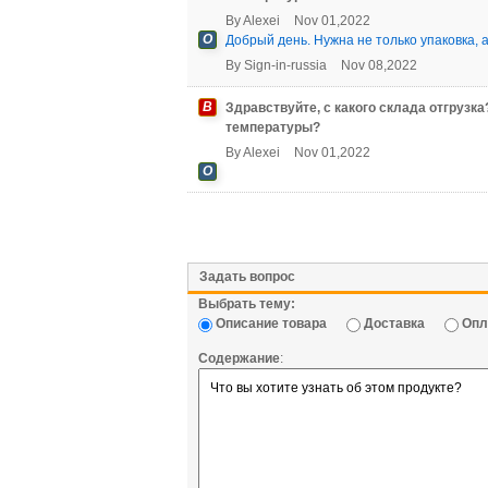
By
Alexei
Nov 01,2022
О
Добрый день. Нужна не только упаковка, 
By
Sign-in-russia
Nov 08,2022
В
Здравствуйте, с какого склада отгрузк
температуры?
By
Alexei
Nov 01,2022
О
Задать вопрос
Выбрать тему:
Описание товара
Доставка
Опл
Содержание
: