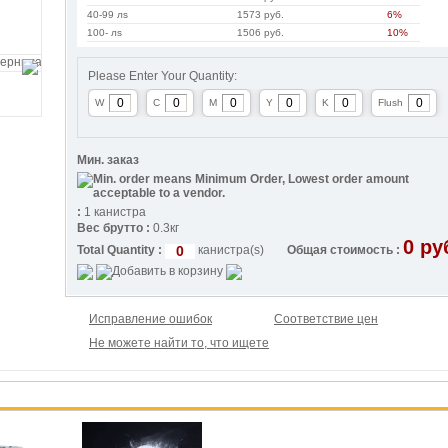
40-99 лs
1573 руб.
6%
100- лs
1506 руб.
10%
Please Enter Your Quantity:
W
C
M
Y
K
Flush
Мин. заказ
:
1 канистра
Вес брутто :
0.3кг
0
ру
Total Quantity :
канистра(s)
Общая стоимость :
Исправление ошибок
Соответствие цен
Не можете найти то, что ищете
2%