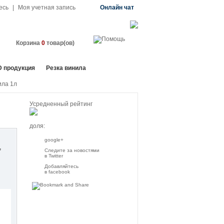
есь
|
Моя учетная запись
Онлайн чат
Корзина
0
товар(ов)
D продукция
Резка винила
ила 1л
Усредненный рейтинг
доля:
google+
Следите за новостями
в Twitter
Добавляйтесь
в facebook