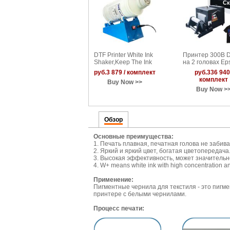
Ск
DTF Printer White Ink
Принтер 300B 
Shaker,Keep The Ink
на 2 головах Ep
From Depositing
XP600 с шейкер
руб.3 879 / комплект
руб.336 940 
сушкой
комплект
Buy Now >>
Buy Now >
Обзор
Основные преимущества:
1. Печать плавная, печатная голова не забива
2. Яркий и яркий цвет, богатая цветопередача
3. Высокая эффективность, может значительн
4.
W+ means white ink with high concentration and 
Применение:
Пигментные чернила для текстиля - это пигм
принтере с белыми чернилами.
Процесс печати: