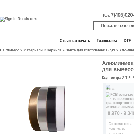
7(495)020-
Тел:
Все отделы продаж
Cтруйная печать
Гравировка
DTF
На главную
>
Материалы и чернила
>
Лента для изготовления букв
> Алюмини
Алюминиева
для вывесо
Код товара:SIT-FL
Цена
8,970 - 9,34
:
Оптовая цена:
Количество
1 - 4 рул.s