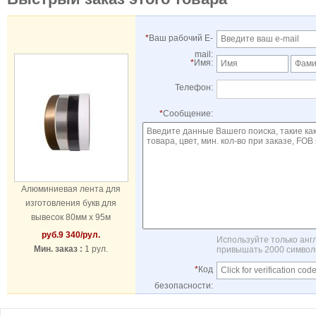
*
Ваш рабочий E-
mail:
*
Имя:
Телефон:
*
Сообщение:
Алюминиевая лента для
изготовления букв для
вывесок 80мм x 95м
руб.
9 340
/рул.
Используйте только анг
Мин. заказ :
1 рул.
привышать 2000 символо
*
Код
безопасности: