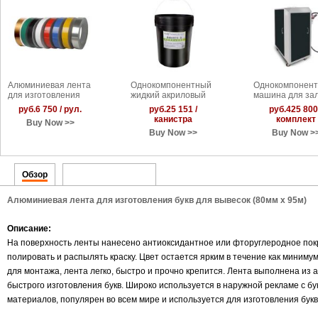
Алюминиевая лента
Однокомпонентный
Однокомпонент
для изготовления
жидкий акриловый
машина для за
букв для вывесок
клей/гель
клея
руб.6 750 / рул.
руб.25 151 /
руб.425 800
(60мм x 95м)
(отверждение при
канистра
комплект
Buy Now >>
УФ лучах;
Buy Now >>
Buy Now >
суперсимметрия)
25кг
Обзор
Упаковочный лист
Алюминиевая лента для изготовления букв для вывесок (80мм x 95м)
Описание:
На поверхность ленты нанесено антиоксидантное или фторуглеродное пок
полировать и распылять краску. Цвет остается ярким в течение как миниму
для монтажа, лента легко, быстро и прочно крепится. Лента выполнена из
быстрого изготовления букв. Широко используется в наружной рекламе с бу
материалов, популярен во всем мире и используется для изготовления букв