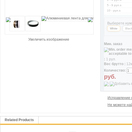
5 - 9 рул.s
10 - рул.s
Выберете нуж
White
Blac
Увеличить изображение
Мин. заказ
:
1 рул.
Вес брутто :
12к
Количество:
руб.
Исправление 
Не можете най
Related Products