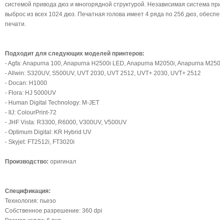
системой привода дюз и многорядной структурой. Независимая система п
выброс из всех 1024 дюз. Печатная голова имеет 4 ряда по 256 дюз, обесп
печати.
Подходит для следyющих моделей принтеров:
- Agfa: Anapurna 100, Anapurna H2500i LED, Anapurna M2050i, Anapurna M250
- Allwin: S320UV, S500UV, UVT 2030, UVT 2512, UVT+ 2030, UVT+ 2512
- Docan: H1000
- Flora: HJ 5000UV
- Human Digital Technology: M-JET
- IIJ: ColourPrint-72
- JHF Vista: R3300, R6000, V300UV, V500UV
- Optimum Digital: KR Hybrid UV
- Skyjet: FT2512i, FT3020i
Производство:
оригинал
Спецификация:
Технология: пьезо
Собственное разрешение: 360 dpi