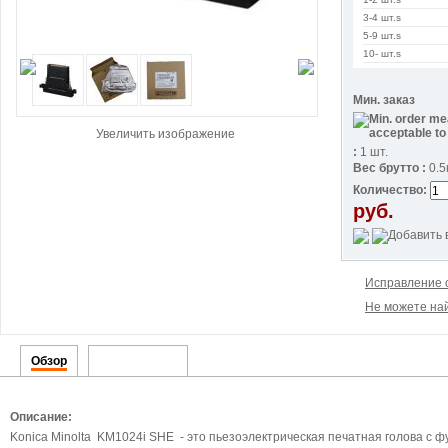
3-4 шт.s
5-9 шт.s
10- шт.s
Мин. заказ
Увеличить изображение
:
1 шт.
Вес брутто :
0.5
Количество:
руб.
Исправление 
Не можете най
Обзор
Детализация
Описание:
Konica Minolta KM1024i SHE - это пьезоэлектрическая печатная голова с 