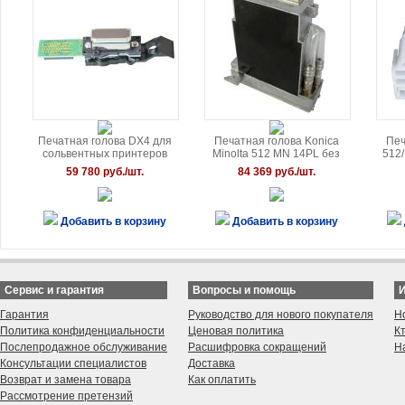
Печатная голова DX4 для
Печатная голова Konica
Печ
сольвентных принтеров
Minolta 512 MN 14PL без
512
Roland / Mutoh / Mimaki /
нагрева
59 780 руб./шт.
84 369 руб./шт.
Epson
Добавить в корзину
Добавить в корзину
Сервис и гарантия
Вопросы и помощь
Гарантия
Руководство для нового покупателя
Н
Политика конфиденциальности
Ценовая политика
К
Послепродажное обслуживание
Расшифровка сокращений
Н
Консультации специалистов
Доставка
Возврат и замена товара
Как оплатить
Рассмотрение претензий