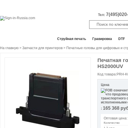
7(495)020-
Тел:
Все отделы продаж
Cтруйная печать
Гравировка
DTF
На главную
>
Запчасти для принтеров
>
Печатные головы для цифровых и ст
Печатная го
HS2000UV
Код товара:PRH-
Цена
165 368
руб
:
Оптовая цена:
Количество
1-2 шт.s