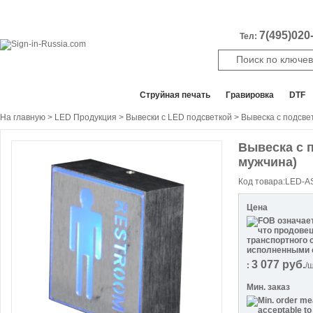
7(495)020-
Тел:
Все отделы продаж
Cтруйная печать
Гравировка
DTF
На главную
>
LED Продукция
>
Вывески с LED подсветкой
> Вывеска с подсве
Вывеска с 
мужчина)
Код товара:LED-A
Цена
3 077
руб.
:
/
Мин. заказ