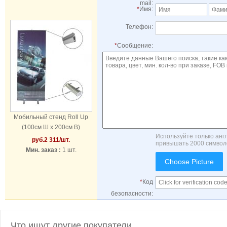
mail:
*
Имя:
Телефон:
*
Сообщение:
Мобильный стенд Roll Up
(100см Ш x 200см В)
Используйте только анг
руб.
2 311
/шт.
привышать 2000 символо
Мин. заказ :
1 шт.
Choose Picture
*
Код
безопасности:
Что ищут другие покупатели