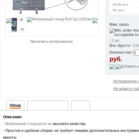
20-39 шт.s
40- шт.s
Мин. заказ
:
1 шт.
Увеличить изображение
Вес брутто :
3.5
Количество:
руб.
Исправление 
Не можете най
Обзор
Упаковочный лист
Видео
Описание:
-
Мобильный стенд
ролл ап
высокого качества.
- Простая и удобная сборка: не требует никаких дополнительных инструме
минуты.