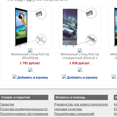
Мобильный стенд Roll Up
Мобильный стенд Roll Up
Моб
(85х200см)
стандартный (85см Ш x
(
200см В)
1 791 руб./шт.
1 938 руб./шт.
Добавить в корзину
Добавить в корзину
Сервис и гарантия
Вопросы и помощь
Гарантия
Руководство для нового покупателя
Н
Политика конфиденциальности
Ценовая политика
К
Послепродажное обслуживание
Расшифровка сокращений
Н