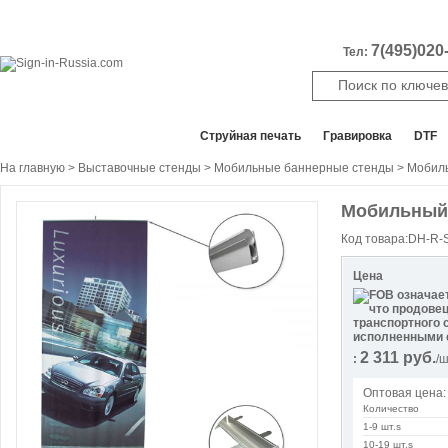
7(495)020-
Тел:
Все отделы продаж
Cтруйная печать
Гравировка
DTF
На главную
>
Выставочные стенды
>
Мобильные баннерные стенды
>
Мобиль
Мобильный с
Код товара:DH-R-
Цена
2 311
руб.
:
/ш
Оптовая цена:
Количество
1-9 шт.s
10-19 шт.s