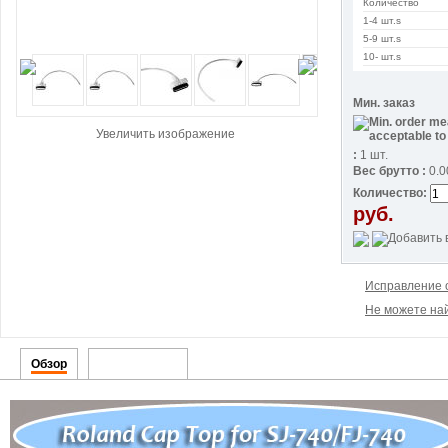
Количество
1-4 шт.s
5-9 шт.s
10- шт.s
Мин. заказ
Увеличить изображение
:
1 шт.
Вес брутто :
0.0
Количество:
руб.
Исправление 
Не можете най
Обзор
Детализация