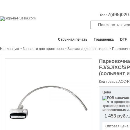
7(495)020-
Тел:
Все отделы продаж
Cтруйная печать
Гравировка
DTF
На главную
>
Запчасти для принтеров
>
Запчасти для принтеров
> Парковочна
Парковочна
FJ/SJ/XC/SP
(сольвент и
Код товара:ACC-R
Цена
1 453
руб.
:
/
Оптовая цена: