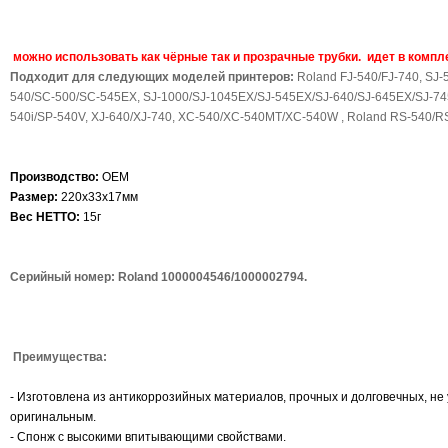
можно использовать как чёрные так и прозрачные трубки. идет в комп
Подходит для следующих моделей принтеров:
Roland FJ-540/FJ-740, SJ-
540/SC-500/SC-545EX, SJ-1000/SJ-1045EX/SJ-545EX/SJ-640/SJ-645EX/SJ-74
540i/SP-540V, XJ-640/XJ-740, XC-540/XC-540MT/XC-540W , Roland RS-540/
Производство:
OEM
Размер:
220х33х17мм
Вес НЕТТО:
15г
Серийный номер: Roland 1000004546/1000002794.
Преимущества:
- Изготовлена из антикоррозийных материалов, прочных и долговечных, не
оригинальным.
- Спонж с высокими впитывающими свойствами.