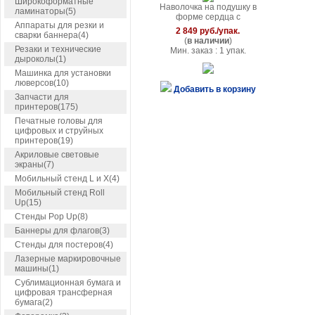
Широкоформатные
Наволочка на подушку в
ламинаторы(5)
форме сердца с
Аппараты для резки и
декоративными пайетками,
2 849 руб./упак.
сварки баннера(4)
меняющими цвет
(
в наличии
)
Резаки и технические
Мин. заказ : 1 упак.
дыроколы(1)
Машинка для установки
люверсов(10)
Добавить в корзину
Запчасти для
принтеров(175)
Печатные головы для
цифровых и струйных
принтеров(19)
Акриловые световые
экраны(7)
Мобильный стенд L и X(4)
Мобильный стенд Roll
Up(15)
Стенды Pop Up(8)
Баннеры для флагов(3)
Стенды для постеров(4)
Лазерные маркировочные
машины(1)
Сублимационная бумага и
цифровая трансферная
бумага(2)