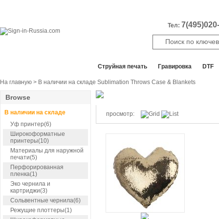
7(495)020-
Тел:
Все отделы продаж
Cтруйная печать
Гравировка
DTF
На главную
> В наличии на складе Sublimation Throws Case & Blankets
Browse
В наличии на складе
просмотр:
Уф принтер(6)
Широкоформатные
принтеры(10)
Материалы для наружной
печати(5)
Перфорированная
пленка(1)
Эко чернила и
картриджи(3)
Сольвентные чернила(6)
Режущие плоттеры(1)