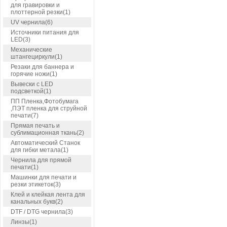
для гравировки и
плоттерной резки(1)
UV чернила(6)
Источники питания для
LED(3)
Механические
штангециркули(1)
Резаки для баннера и
горячие ножи(1)
Вывески с LED
подсветкой(1)
ПП Пленка,Фотобумага
,ПЭТ пленка для струйной
печати(7)
Прямая печать и
сублимационная ткань(2)
Автоматический Станок
для гибки метала(1)
Чернила для прямой
печати(1)
Машинки для печати и
резки этикеток(3)
Клей и клейкая лента для
канальных букв(2)
DTF / DTG чернила(3)
Линзы(1)