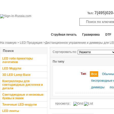
7(495)020-
Тел:
Все отделы продаж
Cтруйная печать
Гравировка
DTF
На главную
>
LED Продукция
>Дистанционное управление и диммеры для L
Поиск
Сортировать по:
LED гобо проекторы
По типу
логотипов
LED Модули
Тип
Все
Обычны
3D LED Lamp Base
беспроводные 
Контроллеры для
светодиодных дисплеев и
диммеры
по
детали
Светодиодные и неоновые
буквы и знаки
просмотр:
Точечные LED-модули
LED ленты