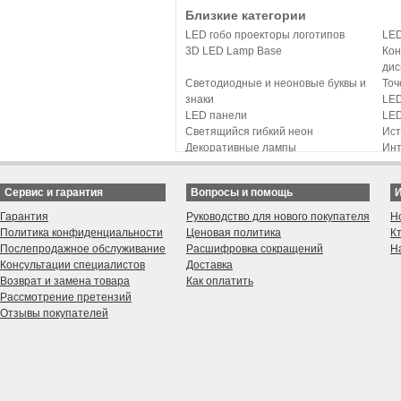
Близкие категории
LED гобо проекторы логотипов
LE
3D LED Lamp Base
Кон
дис
Светодиодные и неоновые буквы и
Точ
знаки
LED
LED панели
LE
Светящийся гибкий неон
Ист
Декоративные лампы
Инт
Дистанционное управление и
LED
диммеры для LED
сте
Сервис и гарантия
Вопросы и помощь
Вывески с LED подсветкой
Инн
Буквы и цифры с гальваническим
LED
Гарантия
Руководство для нового покупателя
Н
покрытием
CAL
Политика конфиденциальности
Ценовая политика
К
Послепродажное обслуживание
Расшифровка сокращений
Н
Консультации специалистов
Доставка
Возврат и замена товара
Как оплатить
Рассмотрение претензий
Отзывы покупателей