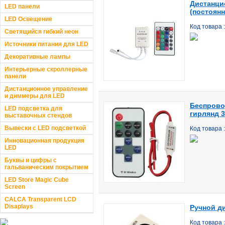
Дистанци
LED панели
(постоянн
LED Освещение
Код товара
Светящийся гибкий неон
Источники питания для LED
Декоративные лампы
Интерьерные скроллерные
панели
Дистанционное управление
и диммеры для LED
Беспрово
LED подсветка для
гирлянд 3
выставочных стендов
Вывески с LED подсветкой
Код товара
Инновационная продукция
LED
Буквы и цифры с
гальваническим покрытием
LED Store Magic Cube
Screen
CALCA Transparent LCD
Disaplays
Ручной д
Код товара