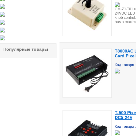
CM-ZJ-T01 u
24VDC LED p
knob control
has a maxim
Популярные товары
T8000AC L
Card Pixel
Код товара
T-500 Pixe
DC5-24V
Код товара