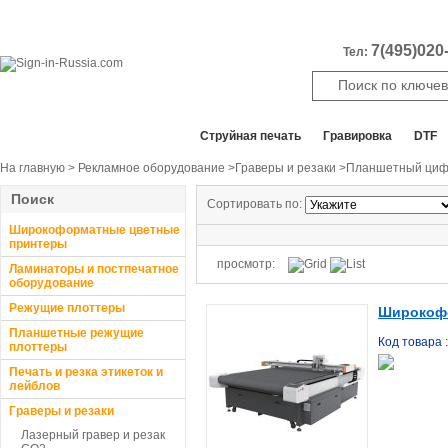
7(495)020-
Тел:
Все отделы продаж
Cтруйная печать
Гравировка
DTF
На главную
>
Рекламное оборудование
>
Граверы и резаки
>Планшетный цифр
Поиск
Сортировать по:
Широкоформатные цветные
принтеры
просмотр:
Ламинаторы и постпечатное
оборудование
Режущие плоттеры
Широкофо
Планшетные режущие
Код товара 
плоттеры
Печать и резка этикеток и
лейблов
Граверы и резаки
Лазерный гравер и резак