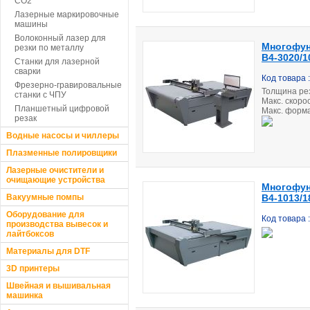
CO2
Лазерные маркировочные
машины
Волоконный лазер для
Многофун
резки по металлу
B4-3020/
Станки для лазерной
сварки
Код товара 
Фрезерно-гравировальные
Толщина рез
станки с ЧПУ
Макс. скорос
Планшетный цифровой
Макс. форма
резак
Водные насосы и чиллеры
Плазменные полировщики
Лазерные очистители и
очищающие устройства
Многофун
Вакуумные помпы
B4-1013/1
Оборудование для
Код товара 
производства вывесок и
лайтбоксов
Материалы для DTF
3D принтеры
Швейная и вышивальная
машинка