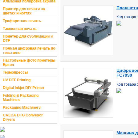
Алмазная полировка акрила
Планшетн
Принтер для печати на
цветах и ногтях
Код товара 
Трафаретная печать
Тампонная печать
Принтер для сублимации и
DTF
Прямая цифровая печать по
текстилю
Настольные фото принтеры
Epson
Цифровой
Термопрессы
FC7090
UV DTF Printing
Код товара 
Digital Inkjet DIY Printer
Folding & Packaging
Machines
Packaging Machinery
CALCA DTG Conveyor
Dryers
Машина д