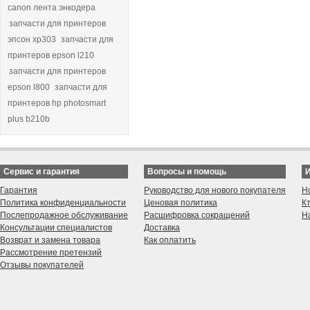
canon лента энкодера
запчасти для принтеров
эпсон хр303
запчасти для
принтеров epson l210
запчасти для принтеров
epson l800
запчасти для
принтеров hp photosmart
plus b210b
Сервис и гарантия
Вопросы и помощь
Гарантия
Руководство для нового покупателя
Н
Политика конфиденциальности
Ценовая политика
К
Послепродажное обслуживание
Расшифровка сокращений
Н
Консультации специалистов
Доставка
Возврат и замена товара
Как оплатить
Рассмотрение претензий
Отзывы покупателей