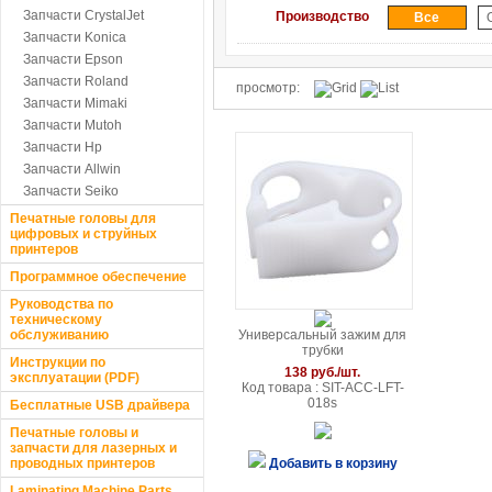
Запчасти CrystalJet
Производство
Все
Запчасти Konica
Запчасти Epson
Запчасти Roland
просмотр:
Запчасти Mimaki
Запчасти Mutoh
Запчасти Hp
Запчасти Allwin
Запчасти Seiko
Печатные головы для
цифровых и струйных
принтеров
Программное обеспечение
Руководства по
техническому
обслуживанию
Универсальный зажим для
трубки
Инструкции по
138 руб./шт.
эксплуатации (PDF)
Код товара : SIT-ACC-LFT-
018s
Бесплатные USB драйвера
Печатные головы и
запчасти для лазерных и
проводных принтеров
Добавить в корзину
Laminating Machine Parts