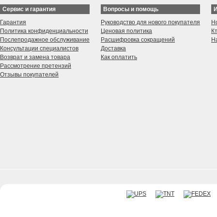
диммеры для LED
сте
Сервис и гарантия
Вопросы и помощь
Вывески с LED подсветкой
Инн
Буквы и цифры с гальваническим
LED
Гарантия
Руководство для нового покупателя
Н
покрытием
CAL
Политика конфиденциальности
Ценовая политика
К
Послепродажное обслуживание
Расшифровка сокращений
Н
Консультации специалистов
Доставка
Возврат и замена товара
Как оплатить
Рассмотрение претензий
Отзывы покупателей