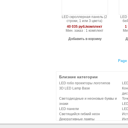
LED скроллерная панель (2
LED 
строки, 1 или 3 цвета)
бей
40 035 руб./комплект
1
Мин. заказ : 1 комплект
Мин
Добавить в корзину
Д
Page 
Близкие категории
LED гобо проекторы логотипов
LE
3D LED Lamp Base
Кон
дис
Светодиодные и неоновые буквы и
Точ
знаки
LED
LED панели
LE
Светящийся гибкий неон
Ист
Декоративные лампы
Инт
Дистанционное управление и
LED