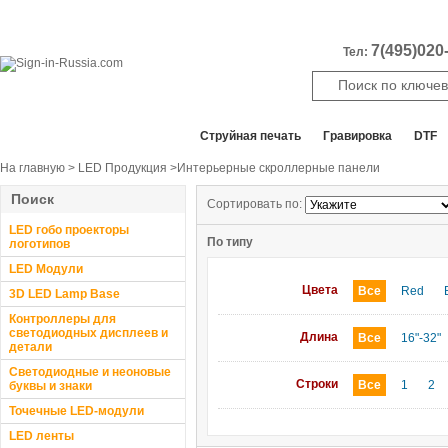
7(495)020-
Тел:
Все отделы продаж
Cтруйная печать
Гравировка
DTF
На главную
>
LED Продукция
>Интерьерные скроллерные панели
Поиск
Сортировать по:
LED гобо проекторы
По типу
логотипов
LED Модули
Цвета
Все
Red
3D LED Lamp Base
Контроллеры для
светодиодных дисплеев и
Длина
Все
16"-32"
детали
Светодиодные и неоновые
Строки
Все
1
2
буквы и знаки
Точечные LED-модули
LED ленты