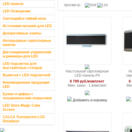
LED панели
просмотр:
LED Освещение
Светящийся гибкий неон
Источники питания для LED
Декоративные лампы
Интерьерные скроллерные
панели
Дистанционное управление
и диммеры для LED
LED подсветка для
выставочных стендов
Настольная скроллерная
Н
Вывески с LED подсветкой
LED панель P4
скр
(420x100x20мм)
RGB
8 799 руб./комплект
6
Инновационная продукция
Мин. заказ : 1 комплект
Мин
LED
Буквы и цифры с
гальваническим покрытием
Добавить в корзину
LED Store Magic Cube
Screen
CALCA Transparent LCD
Disaplays