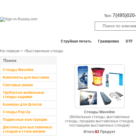
7(495)020-
Тел:
Все отделы продаж
Cтруйная печать
Гравировка
DTF
На главную
>
>Выставочные стенды
Поиск
Стенды Waveline
Комплекты для выставок
Световые рамки
Трубчатые мобильные
стенды-задники
Баннеры для флагов
Стенды Pop Up
Стенды Waveline
(Мобильные стенды, выставочные
Подвесные конструкции
стенды, продажа выставочных стендов,
поставщики выставочных стендов)
Дисплеи для выставочных
стендов и стоек-витрин
Итого:
82
Продукт