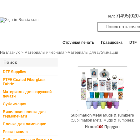
7(495)020-
Тел:
Все отделы продаж
Cтруйная печать
Гравировка
DTF
На главную
>
Материалы и чернила
>Материалы для сублимации
Поиск
DTF Supplies
PTFE Coated Fiberglass
Fabric
Материалы для наружной
печати
Сублимация
Виниловая пленка для
Sublimation Metal Mugs & Tumblers
термопечати
(Sublimation Metal Mugs & Tumblers)
Пленка для ламинации
Итого:
100
Продукт
Резка винила
Сублимационная бумага и