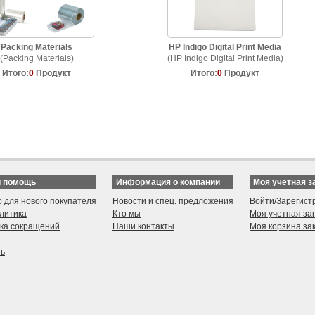
Packing Materials
HP Indigo Digital Print Media
(Packing Materials)
(HP Indigo Digital Print Media)
Итого:
0
Продукт
Итого:
0
Продукт
и помощь
Информация о компании
Моя учетная з
о для нового покупателя
Новости и спец. предложения
Войти/Зарегист
литика
Кто мы
Моя учетная за
ка сокращений
Наши контакты
Моя корзина за
ть