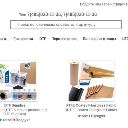
Войдите или зарегистрируйт
7(495)020-11-35, 7(495)020-11-36
Тел:
чать
Гравировка
DTF
Термоперенос
Баннерные стенды
LE
DTF Supplies
PTFE Coated Fiberglass Fabric
ies,DTF Supplies product,best
(PTFE Coated Fiberglass Fabric)
DTF Supplies)
Итого:
1
Продукт
Итого:
19
Продукт