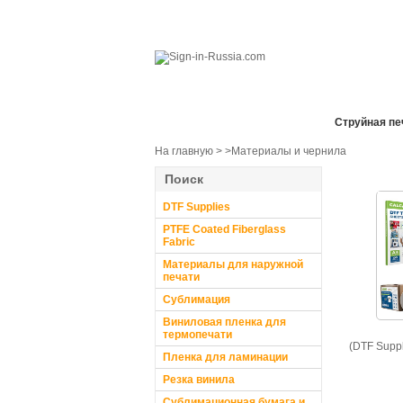
Все отделы продаж
Cтруйная пе
На главную
>
>Материалы и чернила
Поиск
DTF Supplies
PTFE Coated Fiberglass
Fabric
Материалы для наружной
печати
Сублимация
Виниловая пленка для
термопечати
(DTF Suppl
Пленка для ламинации
Резка винила
Сублимационная бумага и