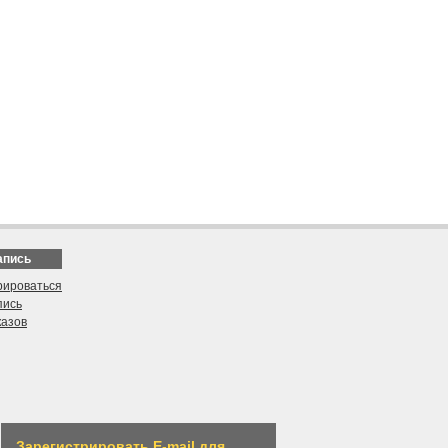
апись
рироваться
пись
казов
Зарегистрировать E-mail для