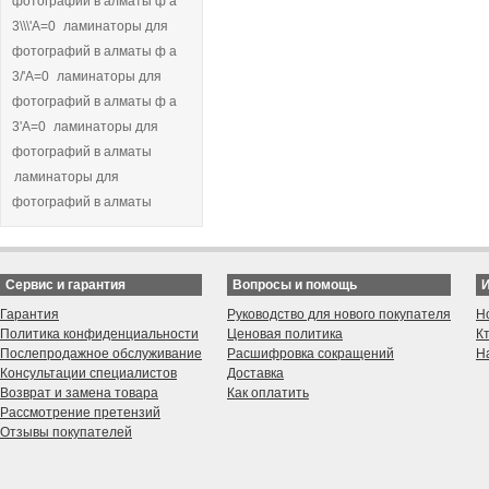
фотографий в алматы ф а
3\\\'A=0
ламинаторы для
фотографий в алматы ф а
3/'A=0
ламинаторы для
фотографий в алматы ф а
3'A=0
ламинаторы для
фотографий в алматы
ламинаторы для
фотографий в алматы
Сервис и гарантия
Вопросы и помощь
Гарантия
Руководство для нового покупателя
Н
Политика конфиденциальности
Ценовая политика
К
Послепродажное обслуживание
Расшифровка сокращений
Н
Консультации специалистов
Доставка
Возврат и замена товара
Как оплатить
Рассмотрение претензий
Отзывы покупателей