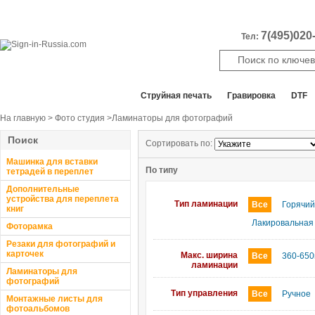
7(495)020-
Тел:
Все отделы продаж
Cтруйная печать
Гравировка
DTF
На главную
>
Фото студия
>Ламинаторы для фотографий
Поиск
Сортировать по:
Машинка для вставки
По типу
тетрадей в переплет
Дополнительные
устройства для переплета
Тип ламинации
Все
Горячий
книг
Лакировальная
Фоторамка
Резаки для фотографий и
карточек
Макс. ширина
Все
360-65
ламинации
Ламинаторы для
фотографий
Тип управления
Все
Ручное
Монтажные листы для
фотоальбомов