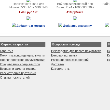
Парковочная капа для
Вайпер силиконовый для
Вайп
Mimaki JV33/JV5 - M905240
Roland DX4 - 1000003390 &
11379105
1 445 руб./шт.
419 руб./шт.
Добавить в корзину
Добавить в корзину
Сервис и гарантия
Вопросы и помощь
Гарантия
Руководство для нового покупателя
Н
Политика конфиденциальности
Ценовая политика
К
Послепродажное обслуживание
Расшифровка сокращений
Н
Консультации специалистов
Доставка
Возврат и замена товара
Как оплатить
Рассмотрение претензий
Отзывы покупателей