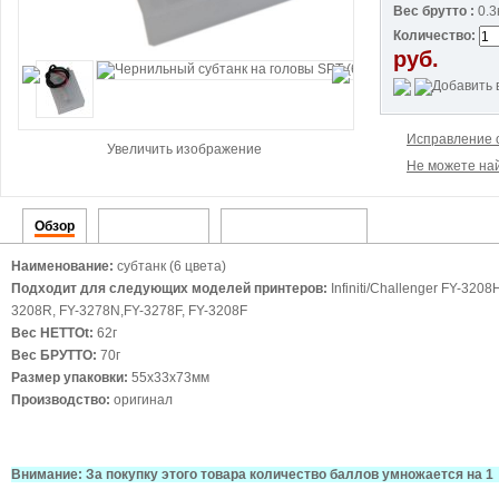
Вес брутто :
0.3
Количество:
руб.
Исправление 
Увеличить изображение
Не можете най
Обзор
Детализация
Упаковочный лист
Наименование:
субтанк (6 цвета)
Подходит для следующих моделей принтеров:
Infiniti/Challenger FY-320
3208R, FY-3278N,FY-3278F, FY-3208F
Вес НЕТТОt:
62г
Вес БРУТТО:
70г
Размер упаковки:
55х33х73мм
Производство:
оригинал
Внимание: За покупку этого товара количество баллов умножается на 1