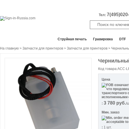
7(495)020-
Тел:
Все отделы продаж
Cтруйная печать
Гравировка
DTF
На главную
>
Запчасти для принтеров
>
Запчасти для принтеров
> Чернильный
Чернильный
Код товара:ACC-L
Цена
3 780
руб.
:
/
Мин. заказ
:
1 шт.