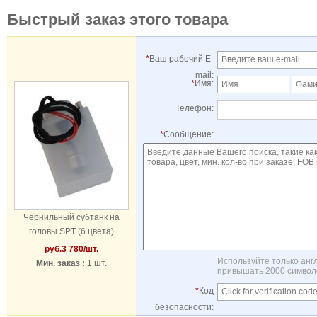
Быстрый заказ этого товара
*
Ваш рабочий E-
mail:
*
Имя:
Телефон:
*
Сообщение:
Чернильный субтанк на
головы SPT (6 цвета)
руб.
3 780
/шт.
Используйте только анг
Мин. заказ :
1 шт.
привышать 2000 символо
*
Код
безопасности: