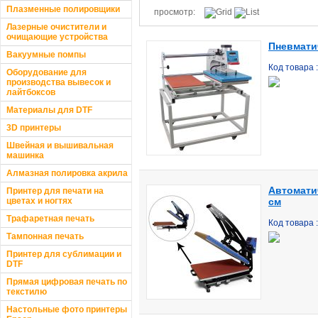
Плазменные полировщики
просмотр:
Лазерные очистители и
очищающие устройства
Пневмати
Вакуумные помпы
Код товара 
Оборудование для
производства вывесок и
лайтбоксов
Материалы для DTF
3D принтеры
Швейная и вышивальная
машинка
Алмазная полировка акрила
Автомати
Принтер для печати на
цветах и ногтях
см
Трафаретная печать
Код товара
Тампонная печать
Принтер для сублимации и
DTF
Прямая цифровая печать по
текстилю
Настольные фото принтеры