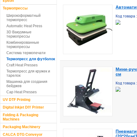
Epson
Автоматич
Термопрессы
Скидка
5%
Широкоформатный
Код товара
термопресс
Automatic Heat Press
3D Вакуумные
термопрессы
Комбинированные
термопрессы
Система термопечати
Термопресс для футболок
Craft Heat Presses
Мини-руч
Термопресс для кружек и
см
тарелок
Машинка для создания
Код товара 
бейджев
Cap Heat Presses
UV DTF Printing
Digital Inkjet DIY Printer
Folding & Packaging
Machines
Packaging Machinery
Пневмати
CALCA DTG Conveyor
(20*20см/