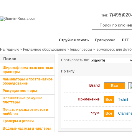
7(495)020-
Тел:
Все отделы продаж
Cтруйная печать
Гравировка
DTF
На главную
>
Рекламное оборудование
>
Термопрессы
>Термопресс для футб
Поиск
Сортировать по:
Широкоформатные цветные
По типу
принтеры
Ламинаторы и постпечатное
оборудование
Brand
Все
Режущие плоттеры
Планшетные режущие
Применение
Все
T-shirt
плоттеры
Печать и резка этикеток и
Style
Все
Clamshe
лейблов
Граверы и резаки
Водные насосы и чиллеры