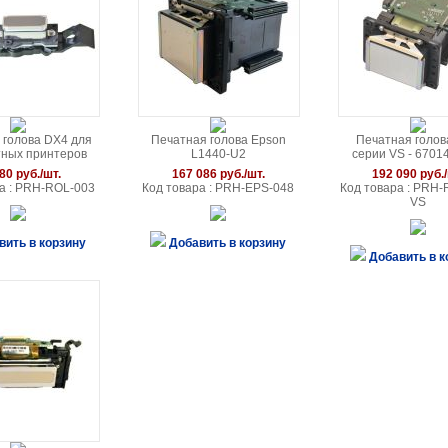
 голова DX4 для
Печатная голова Epson
Печатная голов
тных принтеров
L1440-U2
серии VS - 6701
Mutoh / Mimaki /
80 руб./шт.
167 086 руб./шт.
192 090 руб./
Epson
а : PRH-ROL-003
Код товара : PRH-EPS-048
Код товара : PRH-
VS
вить в корзину
Добавить в корзину
Добавить в к