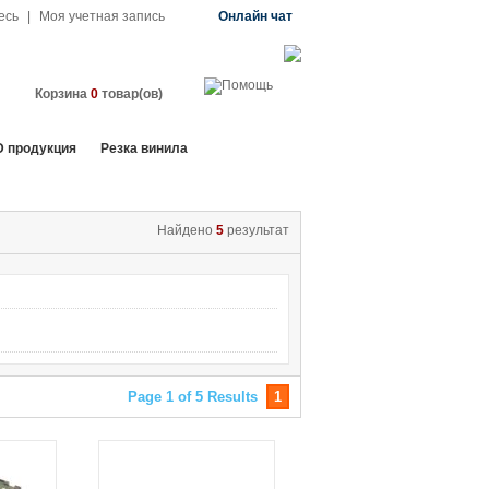
есь
|
Моя учетная запись
Онлайн чат
Корзина
0
товар(ов)
D продукция
Резка винила
Найдено
5
результат
Page 1 of 5 Results
1