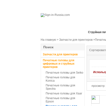
Все отделы продаж
Cтруйная пе
На главную
>
Запчасти для принтеров
>Печатны
Поиск
Сортироват
Запчасти для принтеров
Печатные головы для
цифровых и струйных
принтеров
Использ
Печатные головы для Seiko
Печатные головы для
Konica
Печатные головы для
просмотр:
Spectra
Печатные головы для Xaar
Печатные головы для
Epson