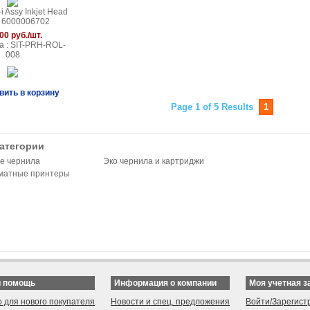
i Assy Inkjet Head
- 6000006702
00 руб./шт.
а : SIT-PRH-ROL-
008
вить в корзину
Page 1 of 5 Results
1
категории
е чернила
Эко чернила и картриджи
матные принтеры
и помощь
Информация о компании
Моя учетная з
о для нового покупателя
Новости и спец. предложения
Войти/Зарегист