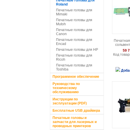
Печатные головы для
Roland
Печатные головы для
Mimaki
Печатные головы для
Mutoh
Печатные головы для
Canon
Печатные головы для
Печатная
Encad
сольвен
Roland / 
Печатные головы для HP
59 7
Код товар
Печатные головы для
Ricoh
Печатные головы для
Toshiba
Доба
Программное обеспечение
Руководства по
техническому
обслуживанию
Инструкции по
эксплуатации (PDF)
Бесплатные USB драйвера
Печатные головы и
запчасти для лазерных и
проводных принтеров