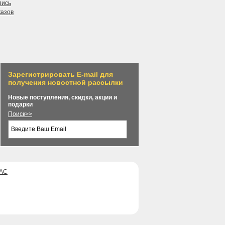
пись
казов
Зарегистрировать E-mail для
получения новостной рассылки
Новые поступления, скидки, акции и
подарки
Поиск>>