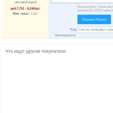
световой короб
Используйте только анг
руб.
7,751 - 8,246
/шт.
привышать 2000 символо
Мин. заказ :
1 шт.
Choose Picture
*
Код
безопасности:
Что ищут другие покупатели