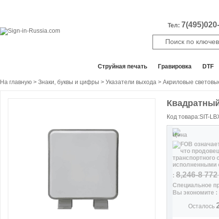
7(495)020-
Тел:
Все отделы продаж
Cтруйная печать
Гравировка
DTF
На главную
>
Знаки, буквы и цифры
>
Указатели выхода
>
Акриловые световы
Квадратный
Скидка
6
%
Код товара:SIT-L
Цена
8,246-8 772
:
Специальное п
Вы экономите :
Осталось