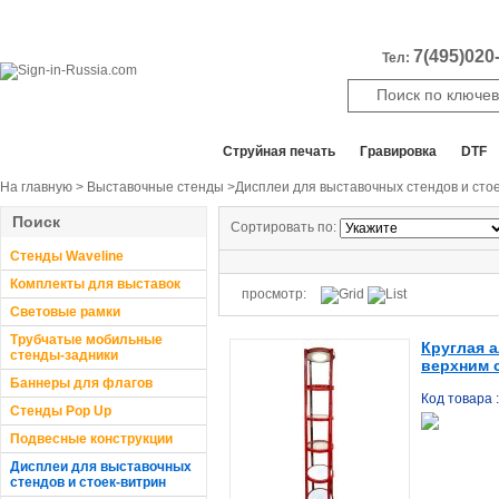
7(495)020-
Тел:
Все отделы продаж
Cтруйная печать
Гравировка
DTF
На главную
>
Выставочные стенды
>Дисплеи для выставочных стендов и сто
Поиск
Сортировать по:
Стенды Waveline
Комплекты для выставок
просмотр:
Световые рамки
Трубчатые мобильные
Круглая 
стенды-задники
верхним 
Баннеры для флагов
Код товара 
Стенды Pop Up
Подвесные конструкции
Дисплеи для выставочных
стендов и стоек-витрин