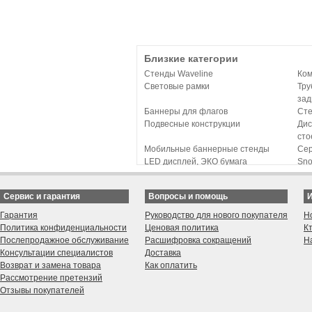
Близкие категории
Стенды Waveline
Ком
Световые рамки
Тру
зад
Баннеры для флагов
Сте
Подвесные конструкции
Дис
сто
Мобильные баннерные стенды
Сер
LED дисплей, ЭКО бумага
Sno
Event back ground banner
Нас
Палатки и тенты
Сте
Сервис и гарантия
Вопросы и помощь
Free Promotional Materials
Рек
век
Гарантия
Руководство для нового покупателя
Н
Poster Frame
Политика конфиденциальности
Ценовая политика
К
Послепродажное обслуживание
Расшифровка сокращений
Н
Консультации специалистов
Доставка
Возврат и замена товара
Как оплатить
Рассмотрение претензий
Отзывы покупателей