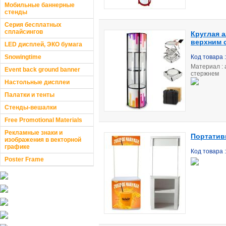
Мобильные баннерные
стенды
Серия бесплатных
сплайсингов
Круглая 
верхним 
LED дисплей, ЭКО бумага
Snowingtime
Код товара 
Материал :
Event back ground banner
стержнем
Настольные дисплеи
Палатки и тенты
Стенды-вешалки
Free Promotional Materials
Рекламные знаки и
Портатив
изображения в векторной
графике
Код товара 
Poster Frame