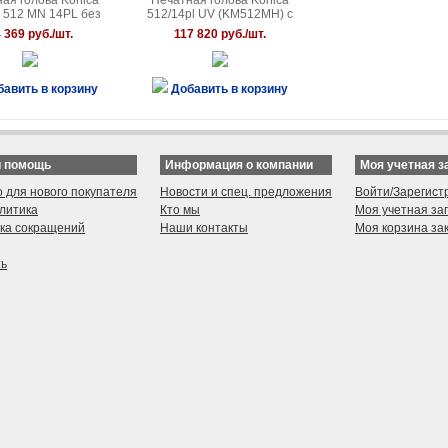
ая голова Konica
Печатная голова Konica
a 512 MN 14PL без
512/14pl UV (KM512MH) с
нагрева
нагревом
 369 руб./шт.
117 820 руб./шт.
бавить в корзину
Добавить в корзину
и помощь
Информация о компании
Моя учетная з
о для нового покупателя
Новости и спец. предложения
Войти/Зарегист
литика
Кто мы
Моя учетная за
ка сокращений
Наши контакты
Моя корзина за
ть