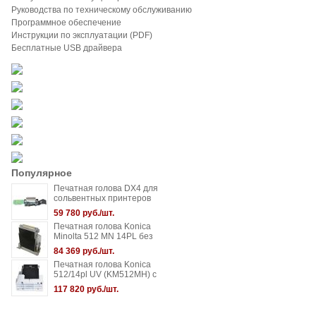
Руководства по техническому обслуживанию
Программное обеспечение
Инструкции по эксплуатации (PDF)
Бесплатные USB драйвера
Популярное
Печатная голова DX4 для
сольвентных принтеров
Roland / Mutoh / Mimaki / Epson
59 780 руб./шт.
Печатная голова Konica
Minolta 512 MN 14PL без
нагрева
84 369 руб./шт.
Печатная голова Konica
512/14pl UV (KM512MH) с
нагревом
117 820 руб./шт.