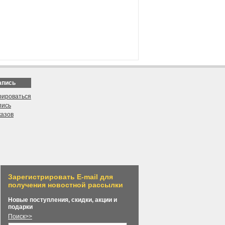
апись
рироваться
пись
казов
Зарегистрировать E-mail для
получения новостной рассылки
Новые поступления, скидки, акции и
подарки
Поиск>>