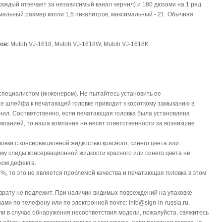
каждый отвечает за независимый канал чернил) и 180 дюзами на 1 ряд.
мальный размер капли 1,5 пикалитров, максимальный - 21. Обычная
ов:
Mutoh VJ-1618, Mutoh VJ-1618W, Mutoh VJ-1618K
специалистом (инженером). Не пытайтесь установить ее
е шлейфа к печатающей головке приводит к короткому замыканию в
нил. Соответственно, если печатающая головка была установлена ​
мпанией, то наша компания не несет ответственности за возникшие
овки с консервационной жидкостью красного, синего цвета или
му следы консервационной жидкости красного или синего цвета не
ком дефекта.
%, то это не является проблемой качества и печатающая головка в этом
зврату не подлежит. При наличии видимых повреждений на упаковке
нами по телефону или по электронной почте: info@sign-in-russia.ru.
или в случае обнаружения несоответствия модели, пожалуйста, свяжитесь