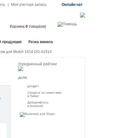
есь
|
Моя учетная запись
Онлайн чат
Корзина
0
товар(ов)
D продукция
Резка винила
ром для Mutoh 1618 DG-41914
Усредненный рейтинг
доля:
google+
Следите за новостями
в Twitter
Добавляйтесь
в facebook