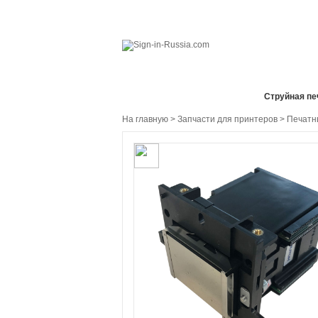
Все отделы продаж
Cтруйная пе
На главную
>
Запчасти для принтеров
>
Печатн