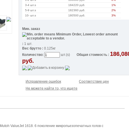
3-4 шт.s
184220 руб.
1%
5-9 шт.s
182360 руб.
2%
10- шт.s
180500 руб.
3%
Мин. заказ
:
1 шт.
Вес брутто :
0.125кг
186,08
Количество:
шт.(s)
Общая стоимость :
руб.
Исправление ошибок
Соответствие цен
Не можете найти то, что ищете
Mutoh ValueJet 1618. 6 поколение микропьезопечатных голов с