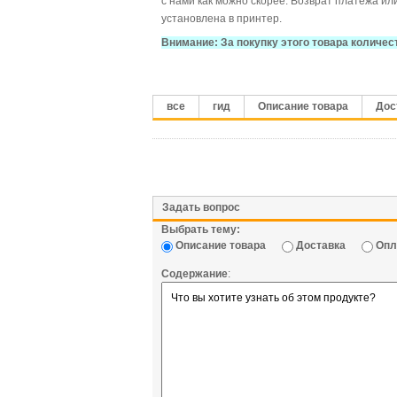
с нами как можно скорее. Возврат платежа ил
установлена в принтер.
Внимание: За покупку этого товара количес
все
гид
Описание товара
Дос
Задать вопрос
Выбрать тему:
Описание товара
Доставка
Опл
Содержание
: