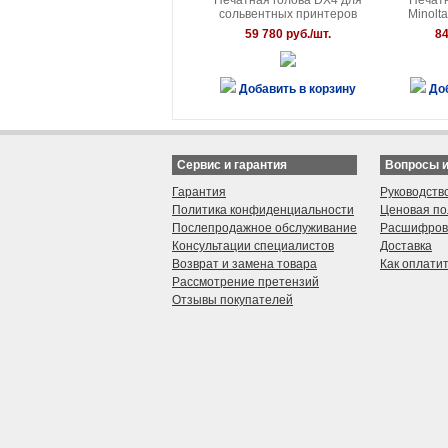
Печатная голова DX4 для
Печатн
сольвентных принтеров
Minolt
Roland / Mutoh / Mimaki /
59 780 руб./шт.
84
Epson
Добавить в корзину
До
Сервис и гарантия
Вопросы 
Гарантия
Руководств
Политика конфиденциальности
Ценовая по
Послепродажное обслуживание
Расшифров
Консультации специалистов
Доставка
Возврат и замена товара
Как оплати
Рассмотрение претензий
Отзывы покупателей