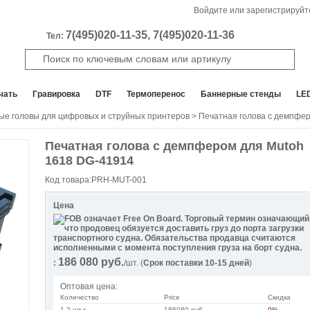
Войдите или зарегистрируйт
7(495)020-11-35, 7(495)020-11-36
Тел:
чать
Гравировка
DTF
Термоперенос
Баннерные стенды
LE
ые головы для цифровых и струйных принтеров
> Печатная голова с демпфе
Печатная голова с демпфером для Mutoh
1618 DG-41914
Код товара:PRH-MUT-001
Цена
186 080
руб.
:
/шт.
(
Срок поставки 10-15 дней
)
Оптовая цена:
Количество
Price
Скидка
1-2 шт.s
186080 руб.
0%