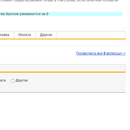
и обмен товара возможен только в том случае, если печатная голова не
тво баллов умножается на 0
тавка
Оплата
Другое
Посмотреть все
0
вопросы> >
ата
Другое