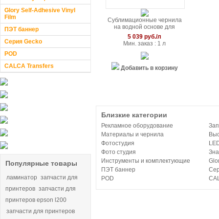
Glory Self-Adhesive Vinyl
Film
Сублимационные чернила
на водной основе для
ПЭТ баннер
принтеров Epson, Roland,
5 039 руб./л
Mimaki, Mutoh (1л, Италия)
Серия Gecko
Мин. заказ : 1 л
POD
CALCA Transfers
Добавить в корзину
Близкие категории
Рекламное оборудование
Зап
Материалы и чернила
Выс
Фотостудия
LED
Фото студия
Зна
Инструменты и комплектующие
Glo
Популярные товары
ПЭТ баннер
Сер
ламинатор
запчасти для
POD
CAL
принтеров
запчасти для
принтеров epson l200
запчасти для принтеров