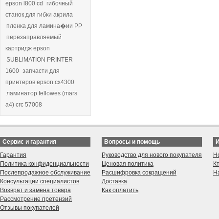
epson l800 cd
гибочный
станок для гибки акрила
пленка для ламина�ии РР
перезаправляемый
картридж epson
SUBLIMATION PRINTER
1600
запчасти для
принтеров epson cx4300
ламинатор fellowes (mars
a4) crc 57008
Сервис и гарантия
Вопросы и помощь
Гарантия
Руководство для нового покупателя
Н
Политика конфиденциальности
Ценовая политика
К
Послепродажное обслуживание
Расшифровка сокращений
Н
Консультации специалистов
Доставка
Возврат и замена товара
Как оплатить
Рассмотрение претензий
Отзывы покупателей