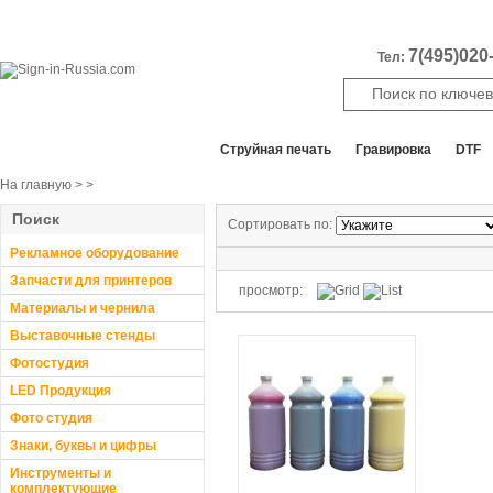
7(495)020-
Тел:
Все отделы продаж
Cтруйная печать
Гравировка
DTF
На главную
>
>
Поиск
Сортировать по:
Рекламное оборудование
Запчасти для принтеров
просмотр:
Материалы и чернила
Выставочные стенды
Фотостудия
LED Продукция
Фото студия
Знаки, буквы и цифры
Инструменты и
комплектующие