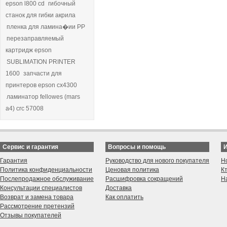
epson l800 cd
гибочный
станок для гибки акрила
пленка для ламина�ии РР
перезаправляемый
картридж epson
SUBLIMATION PRINTER
1600
запчасти для
принтеров epson cx4300
ламинатор fellowes (mars
a4) crc 57008
Сервис и гарантия
Вопросы и помощь
Гарантия
Руководство для нового покупателя
Н
Политика конфиденциальности
Ценовая политика
К
Послепродажное обслуживание
Расшифровка сокращений
Н
Консультации специалистов
Доставка
Возврат и замена товара
Как оплатить
Рассмотрение претензий
Отзывы покупателей