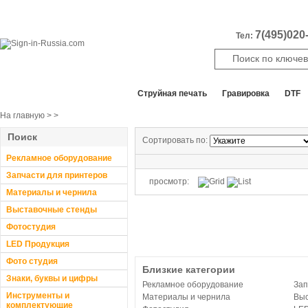
7(495)020-
Тел:
Все отделы продаж
Cтруйная печать
Гравировка
DTF
На главную
>
>
Поиск
Сортировать по:
Рекламное оборудование
Запчасти для принтеров
просмотр:
Материалы и чернила
Выставочные стенды
Фотостудия
LED Продукция
Фото студия
Близкие категории
Знаки, буквы и цифры
Рекламное оборудование
Зап
Инструменты и
Материалы и чернила
Выс
комплектующие