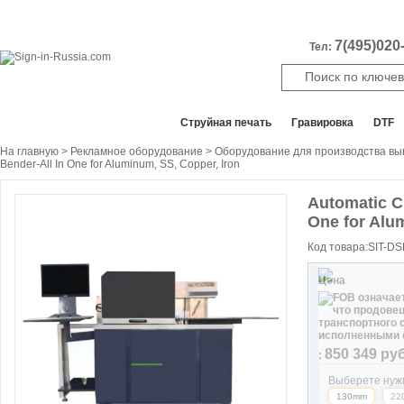
7(495)020-
Тел:
Все отделы продаж
Cтруйная печать
Гравировка
DTF
На главную
>
Рекламное оборудование
>
Оборудование для производства выв
Bender-All In One for Aluminum, SS, Copper, Iron
Automatic C
One for Alu
Код товара:SIT-D
Цена
850 349
руб
:
Выберете нуж
130mm
22