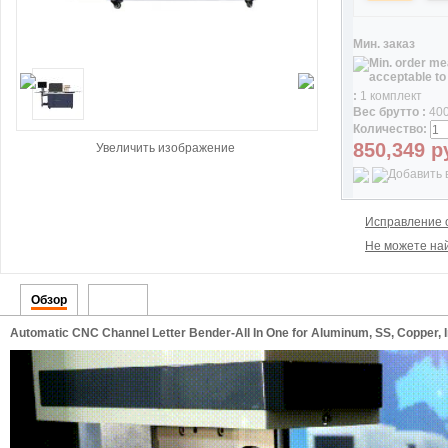
Мин. заказ
:
1 комплект
Вес брутто :
400
Количество:
850,349
р
Увеличить изображение
Исправление 
Не можете най
Обзор
Видео
Automatic CNC Channel Letter Bender-All In One for Aluminum, SS, Copper, 