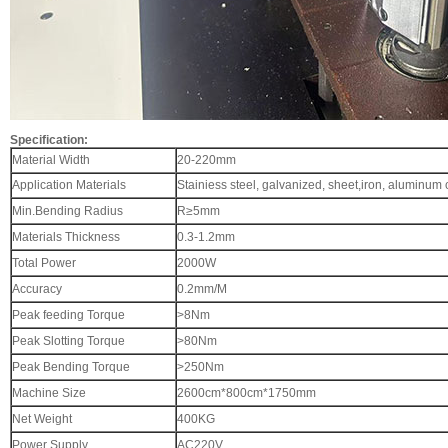
Specification:
Material Width
20-220mm
Application Materials
Stainiess steel, galvanized, sheet,iron, aluminum co
Min.Bending Radius
R≥5mm
Materials Thickness
0.3-1.2mm
Total Power
2000W
Accuracy
0.2mm/M
Peak feeding Torque
>8Nm
Peak Slotting Torque
>80Nm
Peak Bending Torque
>250Nm
Machine Size
2600cm*800cm*1750mm
Net Weight
400KG
Power Supply
AC220V