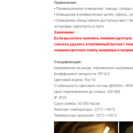
Применение:
• Промышленное освещение: заводы, склады и
• Освещение в коммерческих целях: офисы, су
• Освещение обещственно доступных мест: б
остановки, аэропорты и проч.
Замечание:
Если вы хотите заменить люминесцентную 
сначала удалить электронный балласт люм
люминесцентную лампу напрямую к напряжен
Спецификация:
Напряжение на входе: переменное напряжени
Коэффициент мощности: PF>0,5
Цветовой индекс: Ra>70
Стабильность светового потока @6000ч: >80
Цикл переключения до отказа: 100 000
IP: IP20
Срок службы: 50 000 часов
Рабочая температура: -15°C~+50°C
Температура хранения: -25°C~+55°C