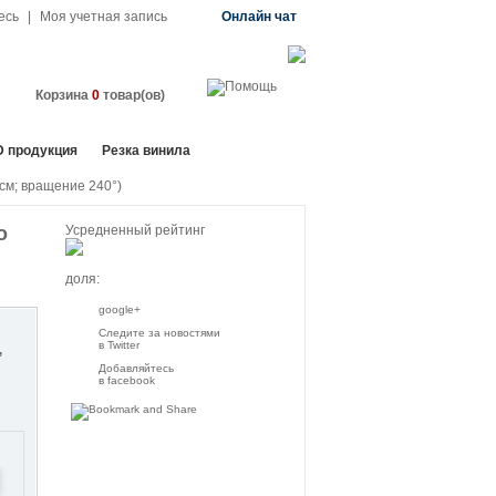
есь
|
Моя учетная запись
Онлайн чат
Корзина
0
товар(ов)
D продукция
Резка винила
0cм; вращение 240°)
о
Усредненный рейтинг
доля:
google+
Следите за новостями
в Twitter
Добавляйтесь
в facebook