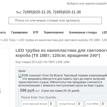
Войдите или зарегистрируйт
7(495)020-11-35, 7(495)020-11-36
Тел:
чать
Гравировка
DTF
Термоперенос
Баннерные стенды
LE
>
LED Tube
> LED трубка из нанопластика для светового короба (T8 18Вт; 12
LED трубка из нанопластика для световог
короба (T8 18Вт; 120cм; вращение 240°)
Код товара:SIT-LED-YN-T8PC120E-18W
Цена
586
руб.
:
/шт.
(
Срок поставки 25-35 дней
)
Please Enter Your Quantity:
естественный белый
теплый белый
Cool White