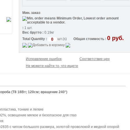
Мин. заказ
:
1 шт.
Вес брутто :
0.19кг
0
руб.
Total Quantity :
шт.(s)
Общая стоимость :
Исправление ошибок
Соответствие цен
Не можете найти то, что ищете
ороба (T8 18Вт; 120cм; вращение 240°)
пластика, тонкие и легкие
92%, освещение мягкое и безопасное для глаз
ия
2835 с чипом большого размера, золотой проволокой и медной опорой