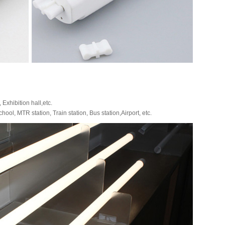
Exhibition hall,etc.
hool, MTR station, Train station, Bus station,Airport, etc.